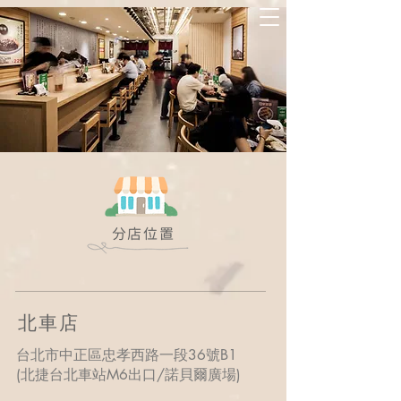
分店位置
北車店
台北市中正區忠孝西路一段36號B1
(北捷台北車站M6出口/諾貝爾廣場)